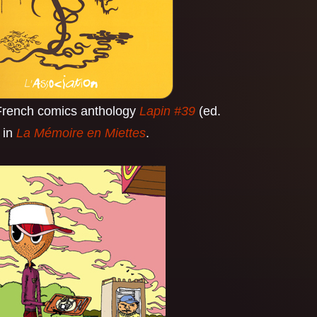
e French comics anthology
Lapin #39
(ed.
e in
La Mémoire en Miettes
.