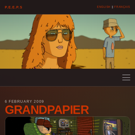
P.E.E.P.S
ENGLISH
||
FRANÇAIS
6 FEBRUARY 2009
GRANDPAPIER