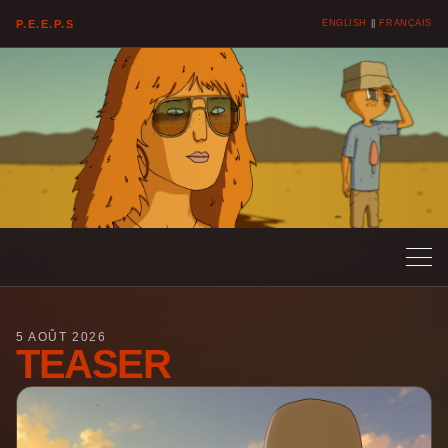
P.E.E.P.S
ENGLISH
||
FRANÇAIS
5 AOÛT 2026
TEASER