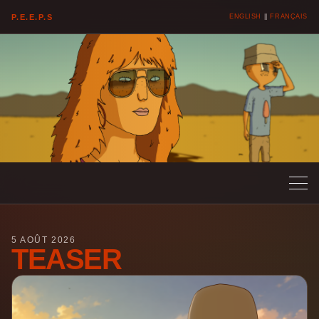
P.E.E.P.S
ENGLISH
||
FRANÇAIS
5 AOÛT 2026
TEASER