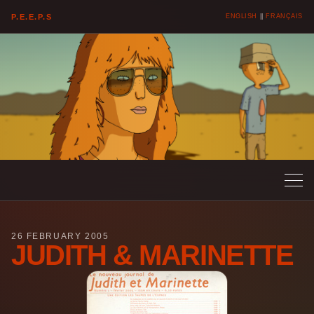
P.E.E.P.S
ENGLISH
||
FRANÇAIS
26 FEBRUARY 2005
JUDITH & MARINETTE