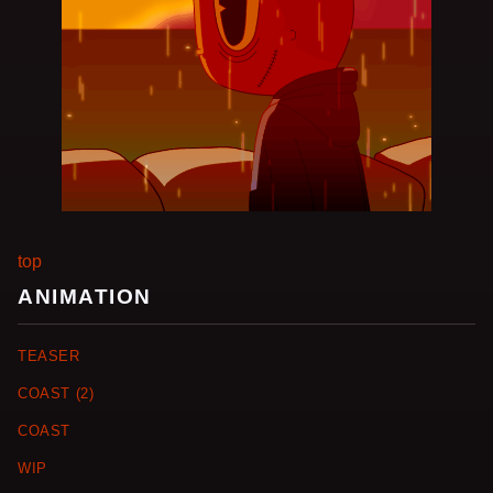
top
ANIMATION
TEASER
COAST (2)
COAST
WIP