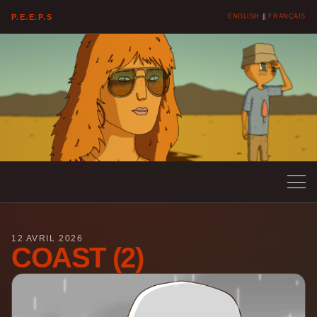
P.E.E.P.S
ENGLISH
||
FRANÇAIS
12 AVRIL 2026
COAST (2)