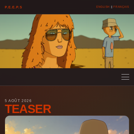
P.E.E.P.S
ENGLISH
||
FRANÇAIS
5 AOÛT 2026
TEASER